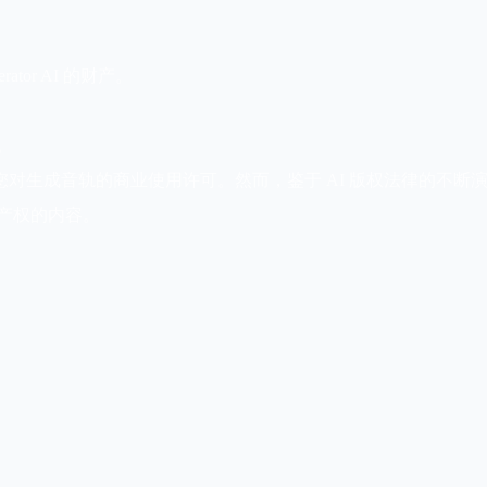
ator AI 的财产。
。
r AI 授予您对生成音轨的商业使用许可。然而，鉴于 AI 版权法
产权的内容。