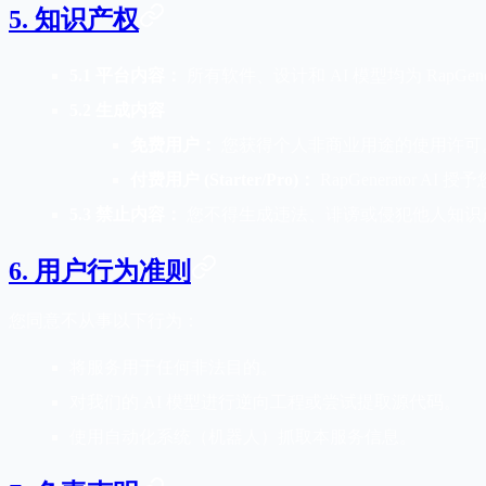
5. 知识产权
5.1 平台内容：
所有软件、设计和 AI 模型均为 RapGener
5.2 生成内容
免费用户：
您获得个人非商业用途的使用许可
付费用户 (Starter/Pro)：
RapGenerato
5.3 禁止内容：
您不得生成违法、诽谤或侵犯他人知识
6. 用户行为准则
您同意不从事以下行为：
将服务用于任何非法目的。
对我们的 AI 模型进行逆向工程或尝试提取源代码。
使用自动化系统（机器人）抓取本服务信息。