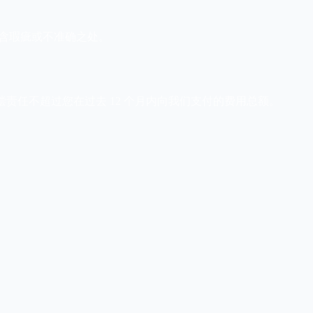
包含瑕疵或不准确之处。
赔偿责任不超过您在过去 12 个月内向我们支付的费用总额。