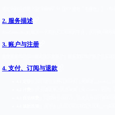
通过访问或使用 RapGenerator AI（以下简称「本服
2. 服务描述
RapGenerator AI 提供一个基于人工智能的平台，允许
3. 账户与注册
要使用某些功能，您必须注册账户。您有责任维护账户凭证的
4. 支付、订阅与退款
4.1 定价：
我们提供多种订阅计划（免费版、Starter、
4.2 计费：
支付通过第三方供应商（如 Creem）处
4.3 自动续费：
订阅将自动续订，除非在当前计费周期结
4.4 退款政策：
由于 AI 生成具有高额算力成本，一