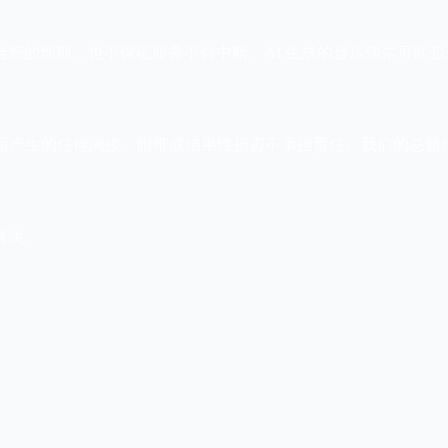
您的预期，也不保证服务不会中断。AI 生成的音乐偶尔可能
使用本服务而产生的任何间接、附带或结果性损害不承担责任。我们的总
解决。